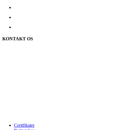
KONTAKT OS
TreeTops A/S
Bavnevej 32
DK-6580 Vamdrup
Email: info@treetops.dk
Telefon: 70 266 233
Åbningstider:
Mandag – Torsdag: 08:00 – 16:00
Fredag: 08:00 – 15:30
FLERE INFORMATIONER
Certifikater