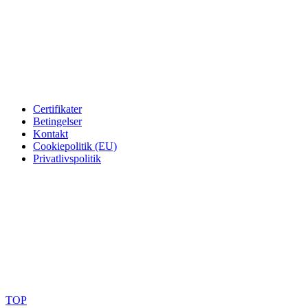
Telefon: 70 266 233
Åbningstider:
Mandag – Torsdag: 08:00 – 16:00
Fredag: 08:00 – 15:30
FLERE INFORMATIONER
Certifikater
Betingelser
Kontakt
Cookiepolitik (EU)
Privatlivspolitik
Spørg efter vores FSC
®
certificerede produkter.
TOP