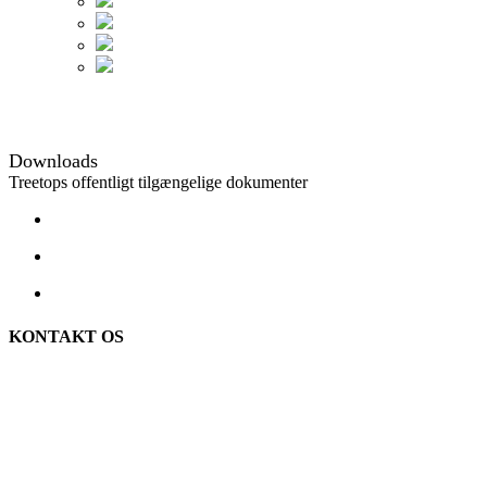
Downloads
Downloads
Treetops offentligt tilgængelige dokumenter
KONTAKT OS
TreeTops A/S
Bavnevej 32
DK-6580 Vamdrup
Email: info@treetops.dk